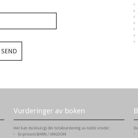
Vurderinger av boken
B
Her kan du lese/gi din totalvurdering av Isilds vrede:
Du
(U-prisen) BARN / UNGDOM