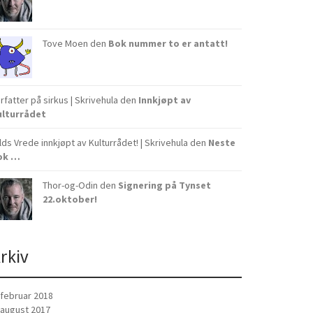
Tove Moen
den
Bok nummer to er antatt!
rfatter på sirkus | Skrivehula
den
Innkjøpt av
ulturrådet
ilds Vrede innkjøpt av Kulturrådet! | Skrivehula
den
Neste
ok …
Thor-og-Odin den
Signering på Tynset
22.oktober!
rkiv
februar 2018
august 2017