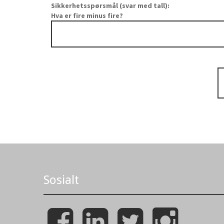
Sikkerhetsspørsmål (svar med tall):
Hva er fire minus fire?
Sosialt
F
L
T
I
a
i
w
n