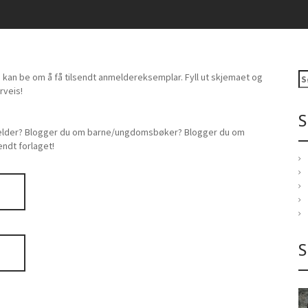
 kan be om å få tilsendt anmeldereksemplar. Fyll ut skjemaet og
S
rveis!
ø
k
S
e
nmelder? Blogger du om barne/ungdomsbøker? Blogger du om
t
endt forlaget!
t
e
r
:
S