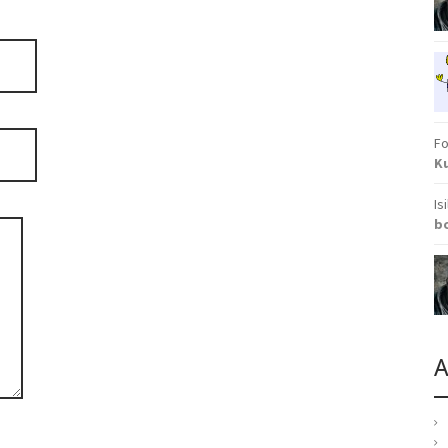
Fo
K
Is
b
A