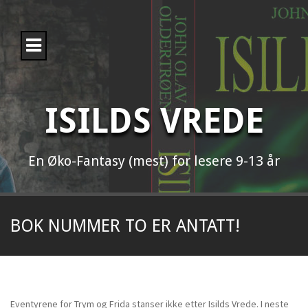
H
o
p
p
t
i
l
i
ISILDS VREDE
n
n
h
o
En Øko-Fantasy (mest) for lesere 9-13 år
l
d
BOK NUMMER TO ER ANTATT!
Eventyrene for Trym og Frida stanser ikke etter Isilds Vrede. I neste