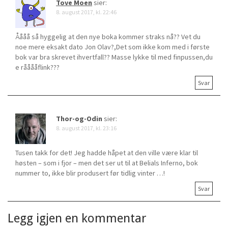
Tove Moen
sier:
i
8. august 2017, kl. 22:46
g
Åååå så hyggelig at den nye boka kommer straks nå?? Vet du
noe mere eksakt dato Jon Olav?,Det som ikke kom med i første
a
bok var bra skrevet ihvertfall?? Masse lykke til med finpussen,du
e rååååflink???
t
Svar
i
o
Thor-og-Odin
sier:
8. august 2017, kl. 23:16
n
Tusen takk for det! Jeg hadde håpet at den ville være klar til
høsten – som i fjor – men det ser ut til at Belials Inferno, bok
nummer to, ikke blir produsert før tidlig vinter …!
Svar
Legg igjen en kommentar