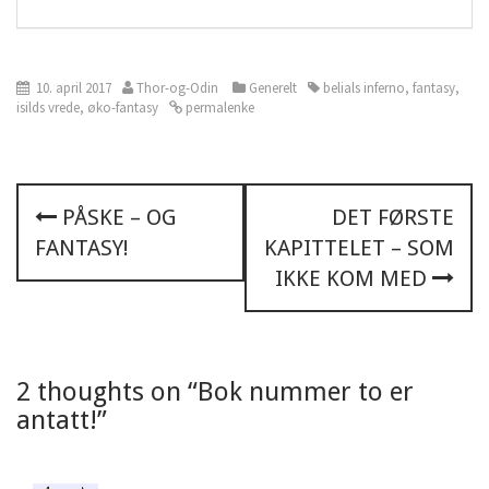
10. april 2017
Thor-og-Odin
Generelt
belials inferno
,
fantasy
,
isilds vrede
,
øko-fantasy
permalenke
P
PÅSKE – OG
DET FØRSTE
FANTASY!
KAPITTELET – SOM
o
IKKE KOM MED
s
t
n
2 thoughts on “
Bok nummer to er
antatt!
”
a
v