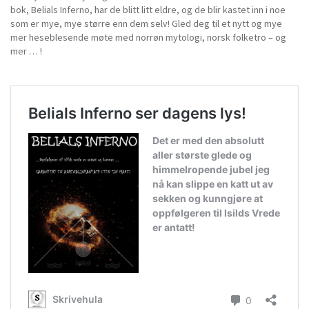
bok, Belials Inferno, har de blitt litt eldre, og de blir kastet inn i noe
som er mye, mye større enn dem selv! Gled deg til et nytt og mye
mer heseblesende møte med norrøn mytologi, norsk folketro – og
mer … !