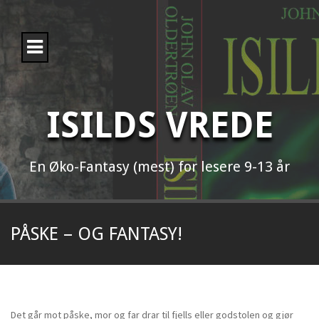
H
o
p
p
t
i
l
i
ISILDS VREDE
n
n
h
o
En Øko-Fantasy (mest) for lesere 9-13 år
l
d
PÅSKE – OG FANTASY!
Det går mot påske, mor og far drar til fjells eller godstolen og gjør