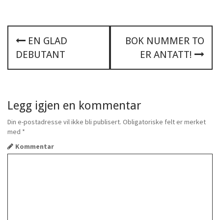
P
EN GLAD
BOK NUMMER TO
DEBUTANT
ER ANTATT!
o
s
t
Legg igjen en kommentar
n
Din e-postadresse vil ikke bli publisert.
Obligatoriske felt er merket
med
*
a
Kommentar
v
i
g
a