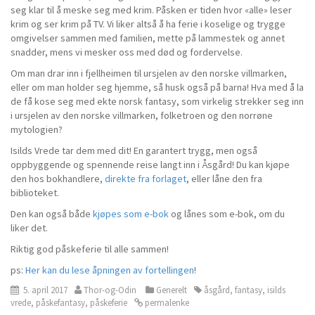
seg klar til å meske seg med krim. Påsken er tiden hvor «alle» leser
krim og ser krim på TV. Vi liker altså å ha ferie i koselige og trygge
omgivelser sammen med familien, mette på lammestek og annet
snadder, mens vi mesker oss med død og fordervelse.
Om man drar inn i fjellheimen til ursjelen av den norske villmarken,
eller om man holder seg hjemme, så husk også på barna! Hva med å la
de få kose seg med ekte norsk fantasy, som virkelig strekker seg inn
i ursjelen av den norske villmarken, folketroen og den norrøne
mytologien?
Isilds Vrede tar dem med dit! En garantert trygg, men også
oppbyggende og spennende reise langt inn i Åsgård! Du kan kjøpe
den hos bokhandlere,
direkte fra forlaget
, eller låne den fra
biblioteket.
Den kan også både
kjøpes som e-bok
og lånes som e-bok, om du
liker det.
Riktig god påskeferie til alle sammen!
ps:
Her kan du lese åpningen av fortellingen
!
5. april 2017
Thor-og-Odin
Generelt
åsgård
,
fantasy
,
isilds
vrede
,
påskefantasy
,
påskeferie
permalenke