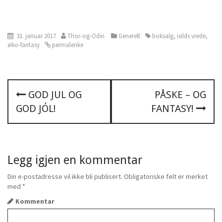
31. januar 2017
Thor-og-Odin
Generelt
boksalg
,
isilds vrede
,
øko-fantasy
permalenke
P
GOD JUL OG
PÅSKE – OG
GOD JÓL!
FANTASY!
o
s
t
Legg igjen en kommentar
n
Din e-postadresse vil ikke bli publisert.
Obligatoriske felt er merket
med
*
a
Kommentar
v