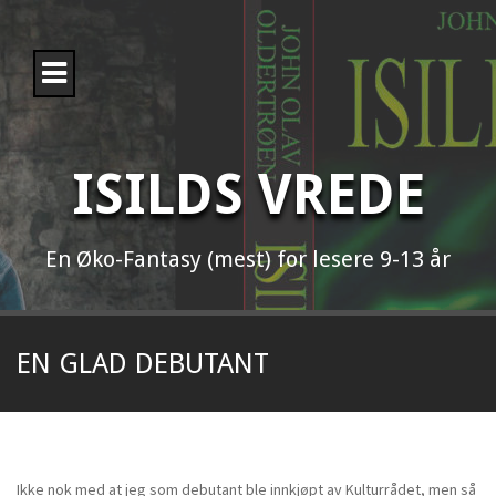
H
o
p
p
t
i
l
i
ISILDS VREDE
n
n
h
o
En Øko-Fantasy (mest) for lesere 9-13 år
l
d
EN GLAD DEBUTANT
Ikke nok med at jeg som debutant ble innkjøpt av Kulturrådet, men så